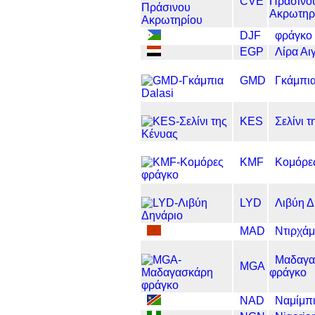
CVE
Πράσινο
Ακρωτηρ
DJF
φράγκο 
EGP
Λίρα Αι
GMD
Γκάμπια
KES
Σελίνι 
KMF
Κομόρε
LYD
Λιβύη Δ
MAD
Ντιρχά
Μαδαγα
MGA
φράγκο
NAD
Ναμίμπι