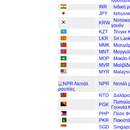
Ινδονησί
INR
Ινδική 
JPY
Ιαπωνικ
Νοτιοκο
KRW
γουόν
KZT
Τένγκε 
LKR
Sri Lan
MMK
Μιανμάρ
MNT
Μογγολί
MOP
Μακάο 
MVR
Μαλβίδε
MYR
Malaysi
NPR
Νεπάλ 
NTD
Δολάριο
Παπούα
PGK
Γουινέα 
PHP
Πέσο Φ
PKR
Πακιστά
SGD
Singapo