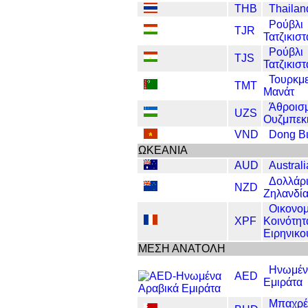
THB
Thailan
Ρούβλι
TJR
Τατζικιστ
Ρούβλι
TJS
Τατζικιστ
Τουρκμε
TMT
Μανάτ
Άθροισ
UZS
Ουζμπεκ
VND
Dong Βι
ΩΚΕΑΝΙΑ
AUD
Australi
Δολλάρ
NZD
Ζηλανδί
Οικονομ
XPF
Κοινότητ
Ειρηνικο
ΜΕΣΗ ΑΝΑΤΟΛΗ
Ηνωμέν
AED
Εμιράτα
Μπαχρέ