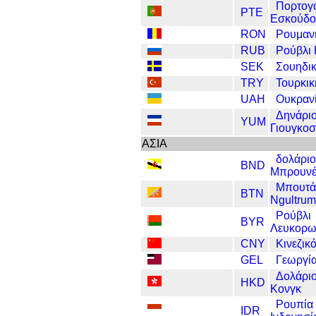
Πορτογ
PTE
Εσκούδο
RON
Ρουμανι
RUB
Ρούβλι
SEK
Σουηδι
TRY
Τουρκικ
UAH
Ουκρανί
Δηνάρι
YUM
Γιουγκοσ
ΑΣΙΑ
δολάριο
BND
Μπρουνέ
Μπουτά
BTN
Ngultrum
Ρούβλι
BYR
Λευκορω
CNY
Κινεζι
GEL
Γεωργία
Δολάριο
HKD
Κονγκ
Ρουπία
IDR