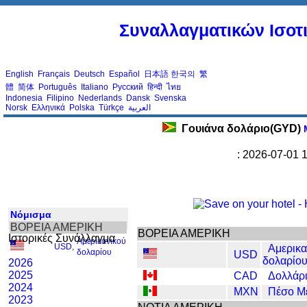
Συναλλαγματικών Ισοτι
English
Français
Deutsch
Español
日本語
한국의
繁
體
简体
Português
Italiano
Русский
हिन्दी
ไทย
Indonesia
Filipino
Nederlands
Dansk
Svenska
Norsk
Ελληνικά
Polska
Türkçe
العربية
Γουιάνα δολάριο(GYD)
Μ
: 2026-07-01 
Νόμισμα
ΒΟΡΕΙΑ ΑΜΕΡΙΚΗ
ΒΟΡΕΙΑ ΑΜΕΡΙΚΗ
Ιστορικές Συνάλλαγμα
Αμερικανικού
USD
,
Αμερικα
δολαρίου
USD
δολαρίο
2026
2025
CAD
Δολλάρ
2024
MXN
Πέσο Μ
2023