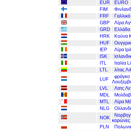
EUR
EURO
FIM
Φινλανδ
FRF
Γαλλικό
GBP
Λίρα Αγ
GRD
Ελλάδα
HRK
Κούνα 
HUF
Ουγγρικ
IEP
Λίρα Ιρ
ISK
Ισλανδι
ITL
Ιταλία L
LTL
λίτας Λ
φράγκο
LUF
Λουξεμβ
LVL
Λατς Λε
MDL
Μολδαβί
MTL
Λίρα Μ
NLG
Ολλανδι
Νορβηγ
NOK
κορώνες
PLN
Πολωνικ