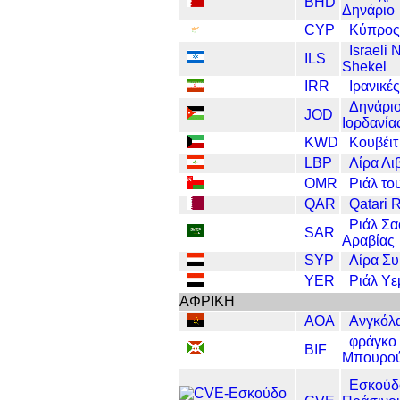
BHD
Δηνάριο
CYP
Κύπρος
Israeli
ILS
Shekel
IRR
Ιρανικές
Δηνάρι
JOD
Ιορδανία
KWD
Κουβέιτ
LBP
Λίρα Λι
OMR
Ριάλ το
QAR
Qatari R
Ριάλ Σα
SAR
Αραβίας
SYP
Λίρα Συ
YER
Ριάλ Υε
ΑΦΡΙΚΗ
AOA
Ανγκόλ
φράγκο
BIF
Μπουρού
Εσκούδ