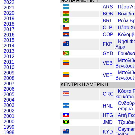
ΝΟΤΙΑ ΑΜΕΡΙΚΗ
2022
ARS
Πέσο Αρ
2021
2020
BOB
Βολιβία
2019
BRL
Ρεάλ Βρ
2018
CLP
Πέσο Χ
2017
COP
Κολομβ
2016
2015
Νησί Φ
FKP
2014
Λίρα
2013
GYD
Γουιάνα
2012
Μπολιβ
2011
VEB
Βενεζουέ
2010
Μπολιβ
2009
VEF
Βενεζουέ
2008
2007
ΚΕΝΤΡΙΚΗ ΑΜΕΡΙΚΗ
2006
Κόστα 
CRC
2005
και κάτω 
2004
Ονδούρ
2003
HNL
Lempira
2002
HTG
Αϊτή Γκ
2001
2000
JMD
Τζαμάικ
1999
Cayman
KYD
1998
Dollar