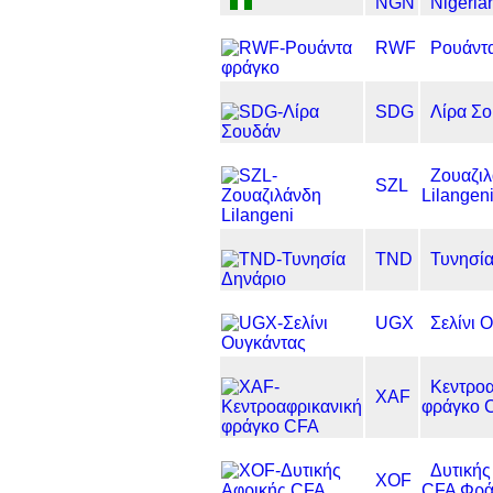
NGN
Nigeria
RWF
Ρουάντ
SDG
Λίρα Σ
Ζουαζι
SZL
Lilangen
TND
Τυνησία
UGX
Σελίνι 
Κεντροα
XAF
φράγκο 
Δυτικής
XOF
CFA Φρά