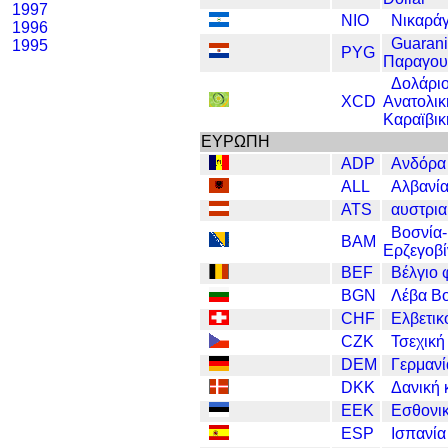
1997
NIO
Νικαρά
1996
Guarani
1995
PYG
Παραγου
Δολάρι
XCD
Ανατολικ
Καραϊβικ
ΕΥΡΩΠΗ
ADP
Ανδόρα
ALL
Αλβανία
ATS
αυστρια
Βοσνία-
BAM
Ερζεγοβί
BEF
Βέλγιο 
BGN
Λέβα Β
CHF
Ελβετικ
CZK
Τσεχική
DEM
Γερμανί
DKK
Δανική
EEK
Εσθονι
ESP
Ισπανία