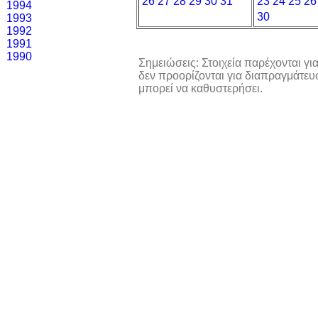
26
27
28
29
30
31
23
24
25
26
1994
30
1993
1992
1991
1990
Σημειώσεις: Στοιχεία παρέχονται γ
δεν προορίζονται για διαπραγμάτε
μπορεί να καθυστερήσει.