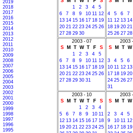
S
M
T
W
T
F
S
S
M
T
W
2019
2018
1
2
3
4
5
2017
6
7
8
9
10
11
12
4
5
6
7
2016
13
14
15
16
17
18
19
11
12
13
14
2015
20
21
22
23
24
25
26
18
19
20
21
2014
27
28
29
30
25
26
27
28
2013
2012
2003 - 07
2003 
2011
S
M
T
W
T
F
S
S
M
T
W
2010
1
2
3
4
5
2009
2008
6
7
8
9
10
11
12
3
4
5
6
2007
13
14
15
16
17
18
19
10
11
12
13
2006
20
21
22
23
24
25
26
17
18
19
20
2005
27
28
29
30
31
24
25
26
27
2004
31
2003
2002
2003 - 10
2003 -
2001
S
M
T
W
T
F
S
S
M
T
W
2000
1
2
3
4
1999
1998
5
6
7
8
9
10
11
2
3
4
5
1997
12
13
14
15
16
17
18
9
10
11
12
1996
19
20
21
22
23
24
25
16
17
18
19
1995