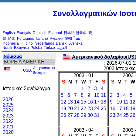
Συναλλαγματικών Ισοτι
English
Français
Deutsch
Español
日本語
한국의
繁
體
简体
Português
Italiano
Русский
हिन्दी
ไทย
Indonesia
Filipino
Nederlands
Dansk
Svenska
Norsk
Ελληνικά
Polska
Türkçe
العربية
Νόμισμα
Αμερικανικού δολαρίου(US
ΒΟΡΕΙΑ ΑΜΕΡΙΚΗ
: 2026-07-01 
Αμερικανικού
2003 Ιστορικέ
USD
,
δολαρίου
2003 - 01
2003 
S
M
T
W
T
F
S
S
M
T
W
Ιστορικές Συνάλλαγμα
1
2
3
4
5
6
7
8
9
10
11
2
3
4
5
2026
12
13
14
15
16
17
18
9
10
11
12
2025
19
20
21
22
23
24
25
16
17
18
19
2024
26
27
28
29
30
31
23
24
25
26
2023
2022
2021
2003 - 04
2003 
2020