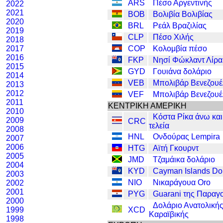
ARS
Πέσο Αργεντινής
2022
2021
BOB
Βολιβία Βολιβίας
2020
BRL
Ρεάλ Βραζιλίας
2019
CLP
Πέσο Χιλής
2018
2017
COP
Κολομβία πέσο
2016
FKP
Νησί Φώκλαντ Λίρα
2015
GYD
Γουιάνα δολάριο
2014
VEB
Μπολιβάρ Βενεζουέ
2013
2012
VEF
Μπολιβάρ Βενεζουέ
2011
ΚΕΝΤΡΙΚΗ ΑΜΕΡΙΚΗ
2010
Κόστα Ρίκα άνω και
2009
CRC
τελεία
2008
HNL
Ονδούρας Lempira
2007
2006
HTG
Αϊτή Γκουρντ
2005
JMD
Τζαμάικα δολάριο
2004
KYD
Cayman Islands Dol
2003
NIO
Νικαράγουα Oro
2002
2001
PYG
Guarani της Παραγ
2000
Δολάριο Ανατολική
1999
XCD
Καραϊβικής
1998