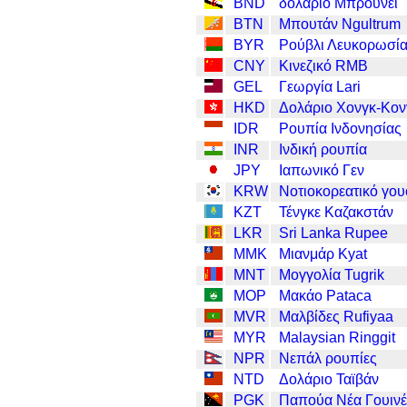
BND
δολάριο Μπρουνέι
BTN
Μπουτάν Ngultrum
BYR
Ρούβλι Λευκορωσί
CNY
Κινεζικό RMB
GEL
Γεωργία Lari
HKD
Δολάριο Χονγκ-Κον
IDR
Ρουπία Ινδονησίας
INR
Ινδική ρουπία
JPY
Ιαπωνικό Γεν
KRW
Νοτιοκορεατικό γου
KZT
Τένγκε Καζακστάν
LKR
Sri Lanka Rupee
MMK
Μιανμάρ Kyat
MNT
Μογγολία Tugrik
MOP
Μακάο Pataca
MVR
Μαλβίδες Rufiyaa
MYR
Malaysian Ringgit
NPR
Νεπάλ ρουπίες
NTD
Δολάριο Ταϊβάν
PGK
Παπούα Νέα Γουινέ