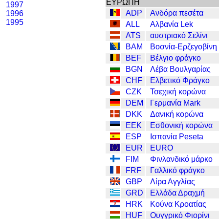
ΕΥΡΩΠΗ
1997
ADP
Ανδόρα πεσέτα
1996
1995
ALL
Αλβανία Lek
ATS
αυστριακό Σελίνι
BAM
Βοσνία-Ερζεγοβίνη
BEF
Βέλγιο φράγκο
BGN
Λέβα Βουλγαρίας
CHF
Ελβετικό Φράγκο
CZK
Τσεχική κορώνα
DEM
Γερμανία Mark
DKK
Δανική κορώνα
EEK
Εσθονική κορώνα
ESP
Ισπανία Peseta
EUR
EURO
FIM
Φινλανδικό μάρκο
FRF
Γαλλικό φράγκο
GBP
Λίρα Αγγλίας
GRD
Ελλάδα Δραχμή
HRK
Κούνα Κροατίας
HUF
Ουγγρικό Φιορίνι