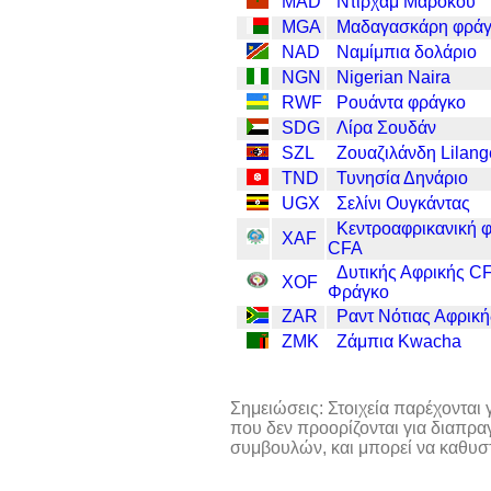
MAD
Ντιρχάμ Μαρόκου
MGA
Μαδαγασκάρη φρά
NAD
Ναμίμπια δολάριο
NGN
Nigerian Naira
RWF
Ρουάντα φράγκο
SDG
Λίρα Σουδάν
SZL
Ζουαζιλάνδη Lilang
TND
Τυνησία Δηνάριο
UGX
Σελίνι Ουγκάντας
Κεντροαφρικανική 
XAF
CFA
Δυτικής Αφρικής C
XOF
Φράγκο
ZAR
Ραντ Νότιας Αφρική
ZMK
Ζάμπια Kwacha
Σημειώσεις: Στοιχεία παρέχονται
που δεν προορίζονται για διαπρ
συμβουλών, και μπορεί να καθυσ