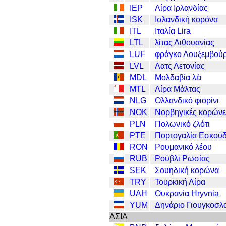
IEP
Λίρα Ιρλανδίας
ISK
Ισλανδική κορόνα
ITL
Ιταλία Lira
LTL
λίτας Λιθουανίας
LUF
φράγκο Λουξεμβού
LVL
Λατς Λετονίας
MDL
Μολδαβία λέι
MTL
Λίρα Μάλτας
NLG
Ολλανδικό φιορίνι
NOK
Νορβηγικές κορώνε
PLN
Πολωνικό ζλότι
PTE
Πορτογαλία Εσκού
RON
Ρουμανικό λέου
RUB
Ρούβλι Ρωσίας
SEK
Σουηδική κορώνα
TRY
Τουρκική Λίρα
UAH
Ουκρανία Hryvnia
YUM
Δηνάριο Γιουγκοσλ
ΑΣΙΑ