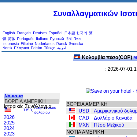
Συναλλαγματικών Ισοτι
English
Français
Deutsch
Español
日本語
한국의
繁
體
简体
Português
Italiano
Русский
हिन्दी
ไทย
Indonesia
Filipino
Nederlands
Dansk
Svenska
Norsk
Ελληνικά
Polska
Türkçe
العربية
Κολομβία πέσο(COP)
Μ
: 2026-07-01 
Νόμισμα
ΒΟΡΕΙΑ ΑΜΕΡΙΚΗ
ΒΟΡΕΙΑ ΑΜΕΡΙΚΗ
Ιστορικές Συνάλλαγμα
Αμερικανικού
USD
,
USD
Αμερικανικού δολα
δολαρίου
2026
CAD
Δολλάριο Καναδά
2025
MXN
Πέσο Μεξικού
2024
ΝΟΤΙΑ ΑΜΕΡΙΚΗ
2023