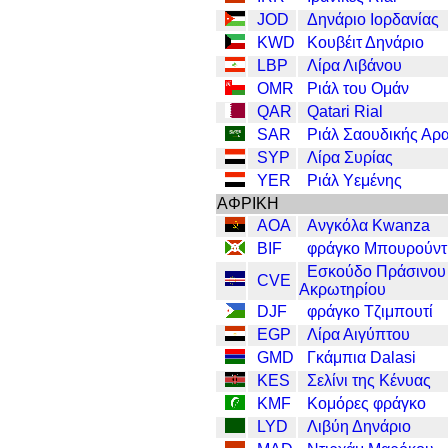
JOD
Δηνάριο Ιορδανίας
KWD
Κουβέιτ Δηνάριο
LBP
Λίρα Λιβάνου
OMR
Ριάλ του Ομάν
QAR
Qatari Rial
SAR
Ριάλ Σαουδικής Αρ
SYP
Λίρα Συρίας
YER
Ριάλ Υεμένης
ΑΦΡΙΚΗ
AOA
Ανγκόλα Kwanza
BIF
φράγκο Μπουρούντ
Εσκούδο Πράσινου
CVE
Ακρωτηρίου
DJF
φράγκο Τζιμπουτί
EGP
Λίρα Αιγύπτου
GMD
Γκάμπια Dalasi
KES
Σελίνι της Κένυας
KMF
Κομόρες φράγκο
LYD
Λιβύη Δηνάριο