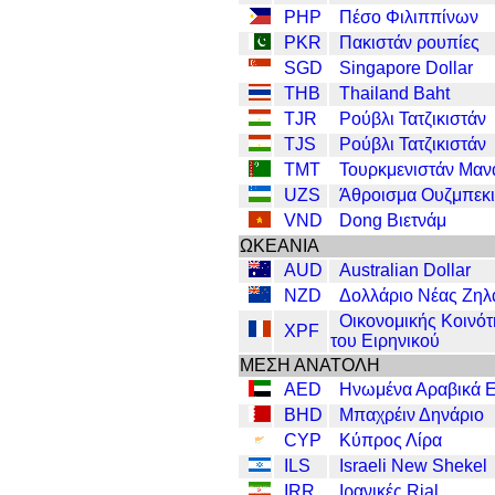
PHP
Πέσο Φιλιππίνων
PKR
Πακιστάν ρουπίες
SGD
Singapore Dollar
THB
Thailand Baht
TJR
Ρούβλι Τατζικιστάν
TJS
Ρούβλι Τατζικιστάν
TMT
Τουρκμενιστάν Μαν
UZS
Άθροισμα Ουζμπεκι
VND
Dong Βιετνάμ
ΩΚΕΑΝΙΑ
AUD
Australian Dollar
NZD
Δολλάριο Νέας Ζηλ
Οικονομικής Κοινότ
XPF
του Ειρηνικού
ΜΕΣΗ ΑΝΑΤΟΛΗ
AED
Ηνωμένα Αραβικά Ε
BHD
Μπαχρέιν Δηνάριο
CYP
Κύπρος Λίρα
ILS
Israeli New Shekel
IRR
Ιρανικές Rial