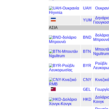
UAH
Ουκρανί
Δηνάρι
YUM
Γιουγκοσ
ΑΣΙΑ
δολάριο
BND
Μπρουνέ
Μπουτά
BTN
Ngultrum
Ρούβλι
BYR
Λευκορω
CNY
Κινεζι
GEL
Γεωργία
Δολάριο
HKD
Κονγκ