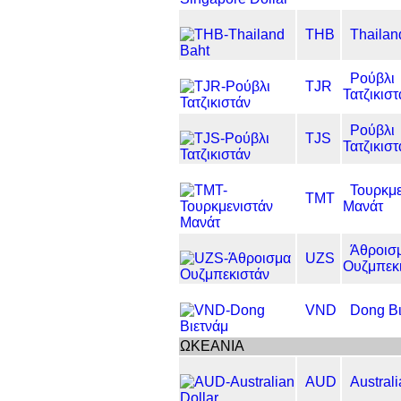
THB
Thailan
Ρούβλι
TJR
Τατζικιστ
Ρούβλι
TJS
Τατζικιστ
Τουρκμε
TMT
Μανάτ
Άθροισ
UZS
Ουζμπεκ
VND
Dong Βι
ΩΚΕΑΝΙΑ
AUD
Australi