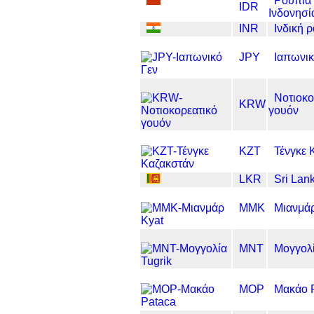
Ρουπία
IDR
Ινδονησί
INR
Ινδική 
JPY
Ιαπωνικ
Νοτιοκο
KRW
γουόν
KZT
Τένγκε 
LKR
Sri Lan
MMK
Μιανμάρ
MNT
Μογγολί
MOP
Μακάο 