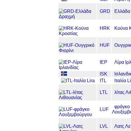
GRD
Ελλάδα
HRK
Κούνα 
HUF
Ουγγρικ
IEP
Λίρα Ιρ
ISK
Ισλανδι
ITL
Ιταλία L
LTL
λίτας Λ
φράγκο
LUF
Λουξεμβ
LVL
Λατς Λε