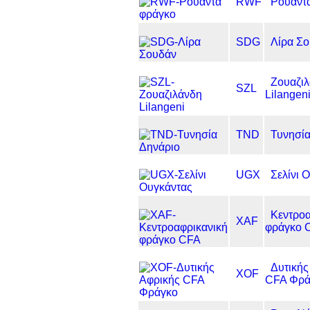
RWF
Ρουάντ
SDG
Λίρα Σ
Ζουαζι
SZL
Lilangen
TND
Τυνησία
UGX
Σελίνι 
Κεντροα
XAF
φράγκο 
Δυτικής
XOF
CFA Φρά