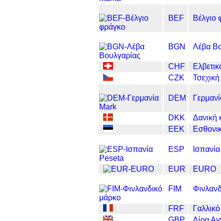
BEF
Βέλγιο 
BGN
Λέβα Β
CHF
Ελβετικ
CZK
Τσεχική
DEM
Γερμανί
DKK
Δανική
EEK
Εσθονι
ESP
Ισπανία
EUR
EURO
FIM
Φινλανδ
FRF
Γαλλικό
GBP
Λίρα Αγ