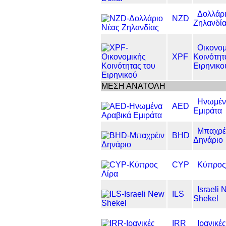
Δολλάρ
NZD
Ζηλανδί
Οικονομ
XPF
Κοινότητ
Ειρηνικο
ΜΕΣΗ ΑΝΑΤΟΛΗ
Ηνωμέν
AED
Εμιράτα
Μπαχρέ
BHD
Δηνάριο
CYP
Κύπρος
Israeli
ILS
Shekel
IRR
Ιρανικές