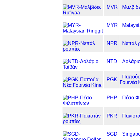
MVR
Μαλβίδε
MYR
Malaysi
NPR
Νεπάλ 
NTD
Δολάριο
Παπούα
PGK
Γουινέα 
PHP
Πέσο Φ
PKR
Πακιστά
SGD
Singapo