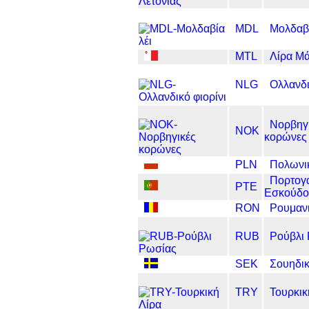
MDL
Μολδαβί
MTL
Λίρα Μ
NLG
Ολλανδι
Νορβηγ
NOK
κορώνες
PLN
Πολωνικ
Πορτογ
PTE
Εσκούδο
RON
Ρουμανι
RUB
Ρούβλι
SEK
Σουηδι
TRY
Τουρκικ