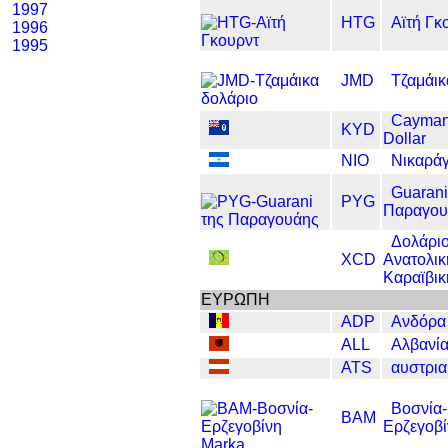
1997
HTG
Αϊτή Γκ
1996
1995
JMD
Τζαμάικ
Cayman
KYD
Dollar
NIO
Νικαρά
Guarani
PYG
Παραγου
Δολάρι
XCD
Ανατολικ
Καραϊβικ
ΕΥΡΩΠΗ
ADP
Ανδόρα
ALL
Αλβανία
ATS
αυστρια
Βοσνία-
BAM
Ερζεγοβί