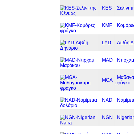
KES
Σελίνι 
KMF
Κομόρε
LYD
Λιβύη Δ
MAD
Ντιρχά
Μαδαγα
MGA
φράγκο
NAD
Ναμίμπι
NGN
Nigeria