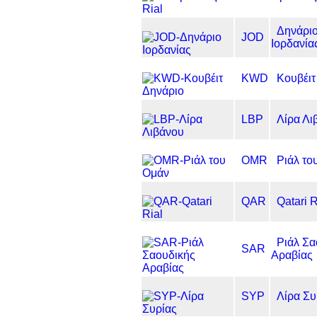
Δηνάρι
JOD
Ιορδανία
KWD
Κουβέιτ
LBP
Λίρα Λι
OMR
Ριάλ το
QAR
Qatari R
Ριάλ Σα
SAR
Αραβίας
SYP
Λίρα Συ