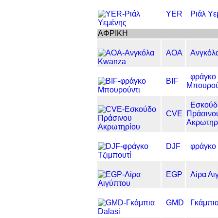
YER
Ριάλ Υε
ΑΦΡΙΚΗ
AOA
Ανγκόλ
φράγκο
BIF
Μπουρού
Εσκούδ
CVE
Πράσινο
Ακρωτηρ
DJF
φράγκο 
EGP
Λίρα Αι
GMD
Γκάμπια