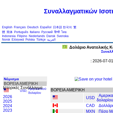
Συναλλαγματικών Ισοτι
English
Français
Deutsch
Español
日本語
한국의
繁
體
简体
Português
Italiano
Русский
हिन्दी
ไทย
Indonesia
Filipino
Nederlands
Dansk
Svenska
Norsk
Ελληνικά
Polska
Türkçe
العربية
Δολάριο Ανατολικής Κ
Συναλ
: 2026-07-0
Νόμισμα
ΒΟΡΕΙΑ ΑΜΕΡΙΚΗ
Ιστορικές Συνάλλαγμα
Αμερικανικού
ΒΟΡΕΙΑ ΑΜΕΡΙΚΗ
USD
,
δολαρίου
Αμερικα
2026
USD
δολαρίο
2025
CAD
Δολλάρ
2024
2023
MXN
Πέσο Μ