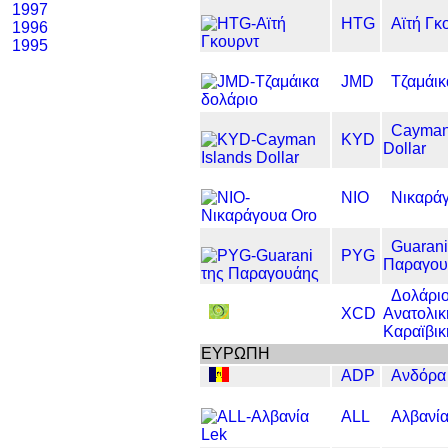
1997
HTG
Αϊτή Γκ
1996
1995
JMD
Τζαμάικ
Cayman
KYD
Dollar
NIO
Νικαρά
Guarani
PYG
Παραγου
Δολάρι
XCD
Ανατολικ
Καραϊβικ
ΕΥΡΩΠΗ
ADP
Ανδόρα
ALL
Αλβανία