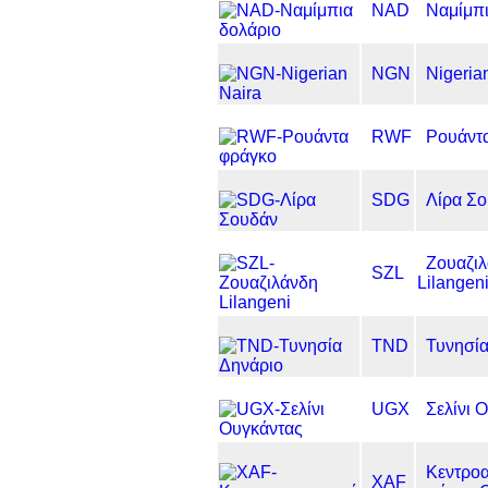
NAD
Ναμίμπι
NGN
Nigeria
RWF
Ρουάντ
SDG
Λίρα Σ
Ζουαζι
SZL
Lilangen
TND
Τυνησία
UGX
Σελίνι 
Κεντροα
XAF