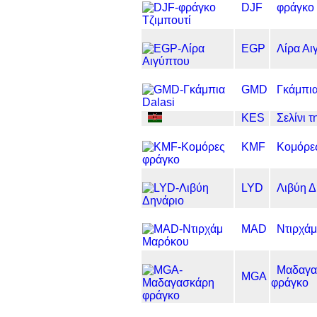
DJF
φράγκο 
EGP
Λίρα Αι
GMD
Γκάμπια
KES
Σελίνι 
KMF
Κομόρε
LYD
Λιβύη Δ
MAD
Ντιρχά
Μαδαγα
MGA
φράγκο