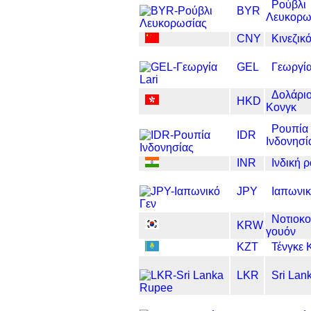
Ρούβλι
BYR
Λευκορω
CNY
Κινεζι
GEL
Γεωργία
Δολάριο
HKD
Κονγκ
Ρουπία
IDR
Ινδονησί
INR
Ινδική 
JPY
Ιαπωνικ
Νοτιοκο
KRW
γουόν
KZT
Τένγκε 
LKR
Sri Lan