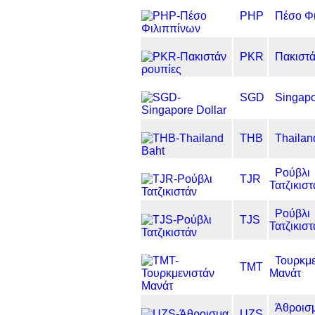
PHP
Πέσο Φ
PKR
Πακιστά
SGD
Singapo
THB
Thailan
Ρούβλι
TJR
Τατζικιστ
Ρούβλι
TJS
Τατζικιστ
Τουρκμε
TMT
Μανάτ
Άθροισ
UZS