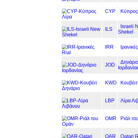
CYP
Κύπρος
Israeli
ILS
Shekel
IRR
Ιρανικές
Δηνάρι
JOD
Ιορδανία
KWD
Κουβέιτ
LBP
Λίρα Λι
OMR
Ριάλ το
QAR
Qatari R