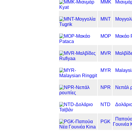
MMK
Μιανμάρ
MNT
Μογγολί
MOP
Μακάο 
MVR
Μαλβίδε
MYR
Malaysi
NPR
Νεπάλ 
NTD
Δολάριο
Παπούα
PGK
Γουινέα 