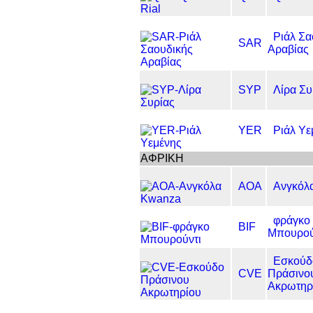
Ριάλ Σα
SAR
Αραβίας
SYP
Λίρα Συ
YER
Ριάλ Υε
ΑΦΡΙΚΗ
AOA
Ανγκόλ
φράγκο
BIF
Μπουρού
Εσκούδ
CVE
Πράσινο
Ακρωτηρ