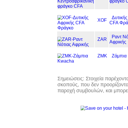
φράγκο 
Δυτικής
XOF
CFA Φρά
Ραντ Νό
ZAR
Αφρικής
ZMK
Ζάμπια
Σημειώσεις: Στοιχεία παρέχοντ
σκοπούς, που δεν προορίζοντα
παροχή συμβουλών, και μπορεί