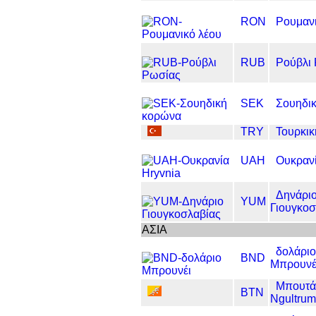
RON
Ρουμανι
RUB
Ρούβλι
SEK
Σουηδι
TRY
Τουρκικ
UAH
Ουκρανί
Δηνάρι
YUM
Γιουγκοσ
ΑΣΙΑ
δολάριο
BND
Μπρουνέ
Μπουτά
BTN
Ngultrum