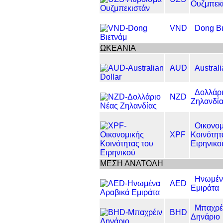
Ουζμπεκ
VND
Dong Βι
ΩΚΕΑΝΙΑ
AUD
Australi
Δολλάρ
NZD
Ζηλανδί
Οικονομ
XPF
Κοινότητ
Ειρηνικο
ΜΕΣΗ ΑΝΑΤΟΛΗ
Ηνωμέν
AED
Εμιράτα
Μπαχρέ
BHD
Δηνάριο