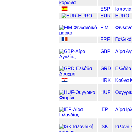
ESP
Ισπανία
EUR
EURO
FIM
Φινλανδ
FRF
Γαλλικό
GBP
Λίρα Αγ
GRD
Ελλάδα
HRK
Κούνα 
HUF
Ουγγρικ
IEP
Λίρα Ιρ
ISK
Ισλανδι