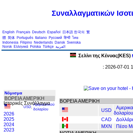
Συναλλαγματικών Ισοτι
English
Français
Deutsch
Español
日本語
한국의
繁
體
简体
Português
Italiano
Русский
हिन्दी
ไทย
Indonesia
Filipino
Nederlands
Dansk
Svenska
Norsk
Ελληνικά
Polska
Türkçe
العربية
Σελίνι της Κένυας(KES)
Μ
: 2026-07-01 
Νόμισμα
ΒΟΡΕΙΑ ΑΜΕΡΙΚΗ
ΒΟΡΕΙΑ ΑΜΕΡΙΚΗ
Ιστορικές Συνάλλαγμα
Αμερικανικού
USD
,
Αμερικα
δολαρίου
USD
δολαρίο
2026
2025
CAD
Δολλάρ
2024
MXN
Πέσο Μ
2023