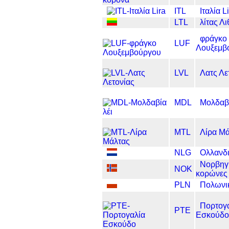
ITL
Ιταλία L
LTL
λίτας Λ
φράγκο
LUF
Λουξεμβ
LVL
Λατς Λε
MDL
Μολδαβί
MTL
Λίρα Μ
NLG
Ολλανδι
Νορβηγ
NOK
κορώνες
PLN
Πολωνικ
Πορτογ
PTE
Εσκούδο