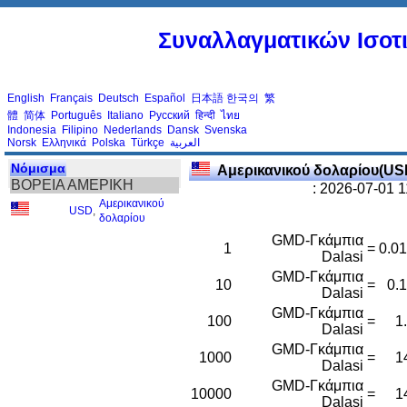
Συναλλαγματικών Ισοτι
English
Français
Deutsch
Español
日本語
한국의
繁
體
简体
Português
Italiano
Русский
हिन्दी
ไทย
Indonesia
Filipino
Nederlands
Dansk
Svenska
Norsk
Ελληνικά
Polska
Türkçe
العربية
Νόμισμα
Αμερικανικού δολαρίου(US
ΒΟΡΕΙΑ ΑΜΕΡΙΚΗ
: 2026-07-01 
Αμερικανικού
USD
,
δολαρίου
GMD-Γκάμπια
1
=
0.0
Dalasi
GMD-Γκάμπια
10
=
0.
Dalasi
GMD-Γκάμπια
100
=
1
Dalasi
GMD-Γκάμπια
1000
=
1
Dalasi
GMD-Γκάμπια
10000
=
1
Dalasi